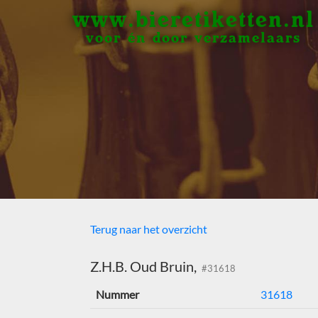
www.bieretiketten.nl
voor én door verzamelaars
Terug naar het overzicht
Z.H.B. Oud Bruin,
#31618
Nummer
31618