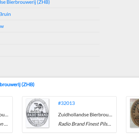
se Bierbrouwerij (ZHB)
Bruin
uw
rbrouwerij (ZHB)
#32013
Zuidhollandse Bierbrouwerij (ZHB)
Zuidhollandse Bierbrouwerij (ZHB)
Nurse Beer -Champion Quality
Radio Brand Finest Pilsener