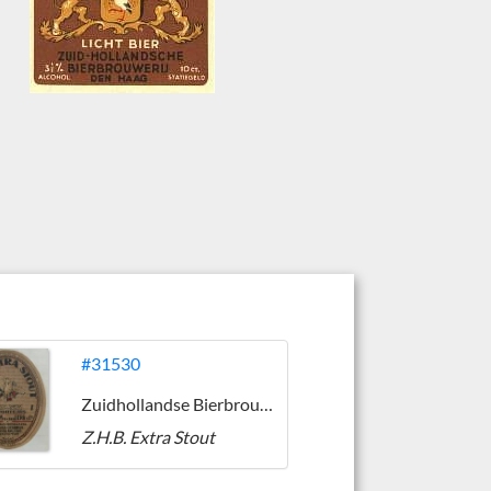
#31530
Zuidhollandse Bierbrouwerij (ZHB)
Z.H.B. Extra Stout