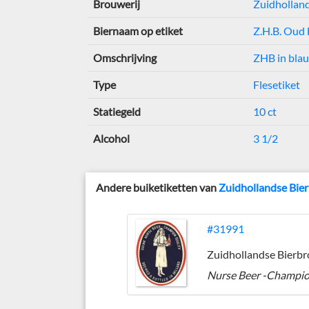
Brouwerij
Zuidholland
Biernaam op etiket
Z.H.B. Oud 
Omschrijving
ZHB in bla
Type
Flesetiket
Statiegeld
10 ct
Alcohol
3 1/2
Andere buiketiketten van
Zuidhollandse Bie
#31991