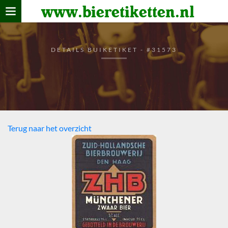
www.bieretiketten.nl
Home
verzamelen
DETAILS BUIKETIKET - #31573
De bierkaart
Bezoekers
Terug naar het overzicht