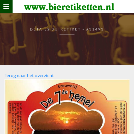
www.bieretiketten.nl
Home
verzamelen
DETAILS BUIKETIKET - #31493
De bierkaart
Bezoekers
Terug naar het overzicht