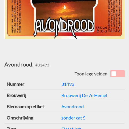
Avondrood,
#31493
Toon lege velden
Nummer
31493
Brouwerij
Brouwerij De 7e Hemel
Biernaam op etiket
Avondrood
Omschrijving
zonder cat S
Type
Flesetiket