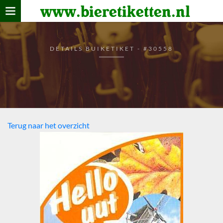
www.bieretiketten.nl
Home
verzamelen
DETAILS BUIKETIKET - #30558
De bierkaart
Bezoekers
Terug naar het overzicht