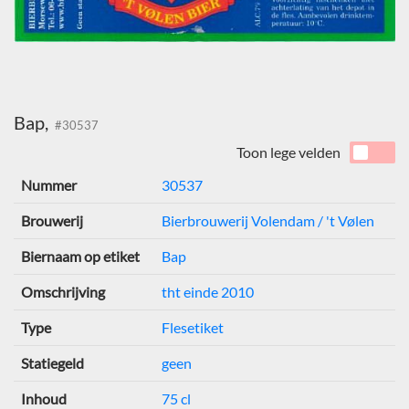
Bap,
#30537
Toon lege velden
Nummer
30537
Brouwerij
Bierbrouwerij Volendam / 't Vølen
Biernaam op etiket
Bap
Omschrijving
tht einde 2010
Type
Flesetiket
Statiegeld
geen
Inhoud
75 cl