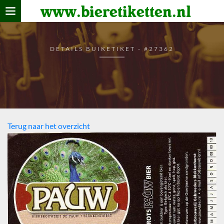
www.bieretiketten.nl
Home
verzamelen
DETAILS BUIKETIKET - #27362
De bierkaart
Bezoekers
Terug naar het overzicht