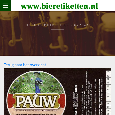
www.bieretiketten.nl
Home
verzamelen
DETAILS BUIKETIKET - #27361
De bierkaart
Bezoekers
Terug naar het overzicht