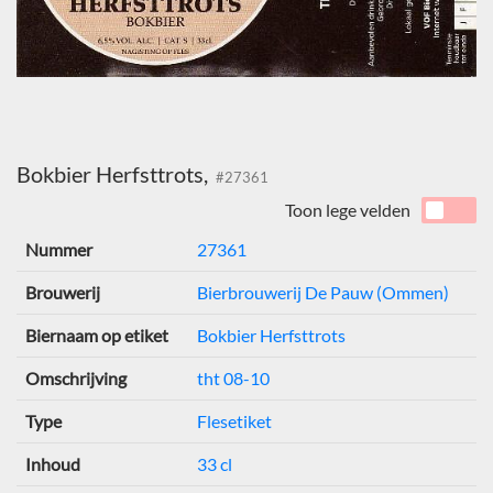
Bokbier Herfsttrots,
#27361
Toon lege velden
Nummer
27361
Brouwerij
Bierbrouwerij De Pauw (Ommen)
Biernaam op etiket
Bokbier Herfsttrots
Omschrijving
tht 08-10
Type
Flesetiket
Inhoud
33 cl