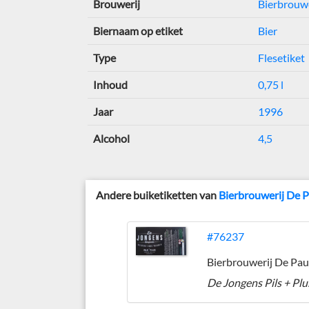
Brouwerij
Bierbrouw
Biernaam op etiket
Bier
Type
Flesetiket
Inhoud
0,75 l
Jaar
1996
Alcohol
4,5
Andere buiketiketten van
Bierbrouwerij De
#76237
De Jongens Pils + Plu