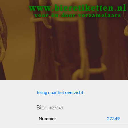
www.bieretiketten.nl
voor én door verzamelaars
Terug naar het overzicht
Bier,
#27349
Nummer
27349