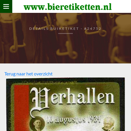
www.bieretiketten.nl
Home
verzamelen
DETAILS BUIKETIKET - #24752
De bierkaart
Bezoekers
Terug naar het overzicht