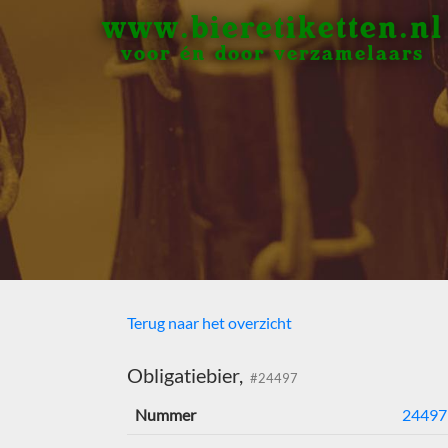
www.bieretiketten.nl
voor én door verzamelaars
Terug naar het overzicht
Obligatiebier,
#24497
Nummer
24497