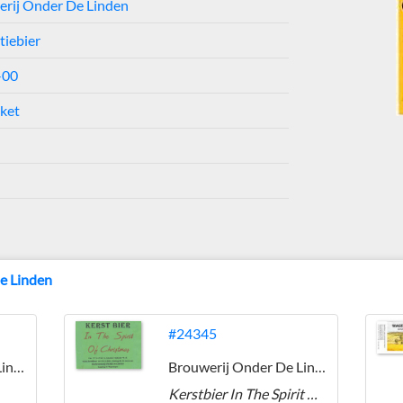
rij Onder De Linden
tiebier
-00
iket
e Linden
#24345
Brouwerij Onder De Linden
Brouwerij Onder De Linden
Kerstbier In The Spirit Of Christmas