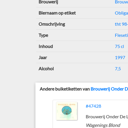
Brouwerij
Brouwe
Biernaam op etiket
Obliga
Omschrijving
tht 98
Type
Fleset
Inhoud
75 cl
Jaar
1997
Alcohol
7,5
Andere buiketiketten van
Brouwerij Onder D
#47428
Wagenings Blond