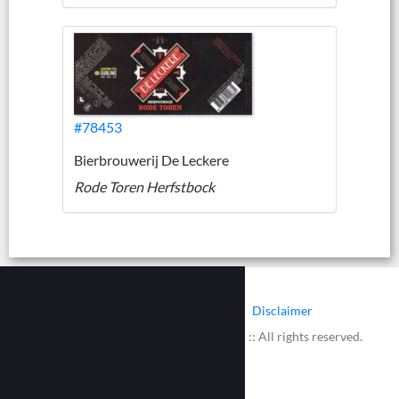
#78453
Bierbrouwerij De Leckere
Rode Toren Herfstbock
|
|
Contact
Cookies
Disclaimer
© 2002 - 2026 :: www.bieretiketten.nl :: All rights reserved.