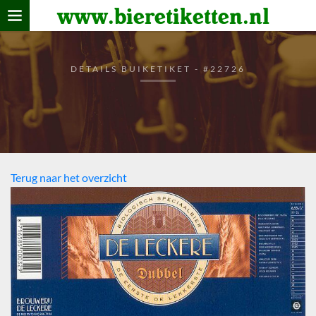
www.bieretiketten.nl
Home
verzamelen
DETAILS BUIKETIKET - #22726
De bierkaart
Bezoekers
Terug naar het overzicht