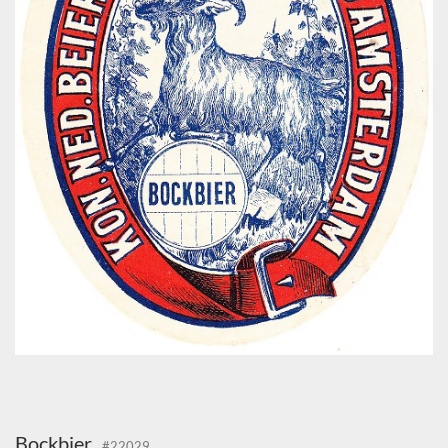
Bockbier,
#22029