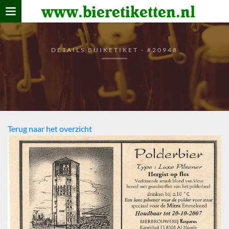
www.bieretiketten.nl
Home
verzamelen
DETAILS BUIKETIKET - #20948
De bierkaart
Bezoekers
Terug naar het overzicht