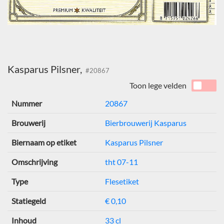
Kasparus Pilsner,
#20867
Toon lege velden
Nummer
20867
Brouwerij
Bierbrouwerij Kasparus
Biernaam op etiket
Kasparus Pilsner
Omschrijving
tht 07-11
Type
Flesetiket
Statiegeld
€ 0,10
Inhoud
33 cl