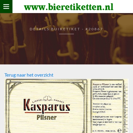
www.bieretiketten.nl
Home
verzamelen
DETAILS BUIKETIKET - #20867
De bierkaart
Bezoekers
Terug naar het overzicht