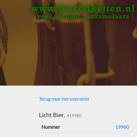
www.bieretiketten.nl
voor én door verzamelaars
Terug naar het overzicht
Licht Bier,
#19980
Nummer
19980