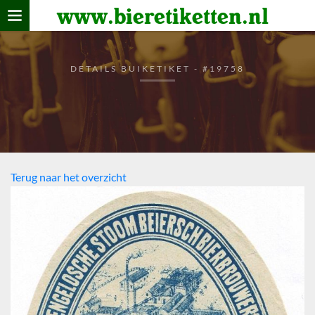
www.bieretiketten.nl
Home
verzamelen
DETAILS BUIKETIKET - #19758
De bierkaart
Bezoekers
Terug naar het overzicht