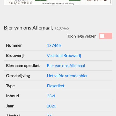
Bier van ons Allemaal,
#137465
Toon lege velden
Nummer
137465
Brouwerij
Vechtdal Brouwerij
Biernaam op etiket
Bier van ons Allemaal
Omschrijving
Het vijfde vriendenbier
Type
Flesetiket
Inhoud
33 cl
Jaar
2026
Alcohol
7,5