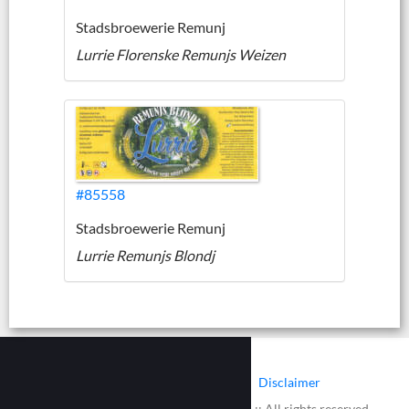
Stadsbroewerie Remunj
Lurrie Florenske Remunjs Weizen
#85558
Stadsbroewerie Remunj
Lurrie Remunjs Blondj
|
|
Contact
Cookies
Disclaimer
© 2002 - 2026 :: www.bieretiketten.nl :: All rights reserved.