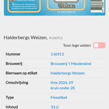
Halderbergs Weizen,
#136913
Toon lege velden
Nummer
136913
Brouwerij
Brouwerij 't Meuleneind
Biernaam op etiket
Halderbergs Weizen
Omschrijving
thte 2026-29
kruis onder 28
Type
Flesetiket
Inhoud
33 cl