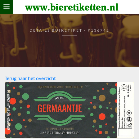
www.bieretiketten.nl
Home
verzamelen
DETAILS BUIKETIKET - #136742
De bierkaart
Bezoekers
Terug naar het overzicht