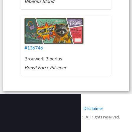
Biberius Blond
#136746
Brouwerij Biberius
Brewt Force Pilsener
|
|
Contact
Cookies
Disclaimer
© 2002 - 2026 :: www.bieretiketten.nl :: All rights reserved.