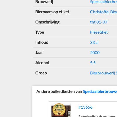
Brouwerij
Speciaalbierbro
Biernaam op etiket
Christoffel Bl
Omschrijving
tht 01-07
Type
Flesetiket
Inhoud
33 cl
Jaar
2000
Alcohol
5,5
Groep
Bierbrouwerij 
Andere buiketiketten van
Speciaalbierbrouwer
#13656