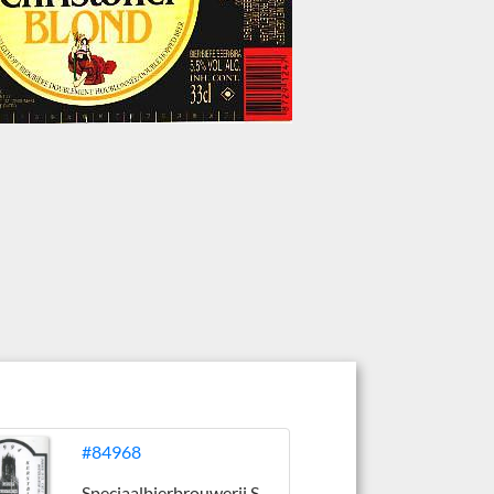
#84968
Speciaalbierbrouwerij St. Christoffel