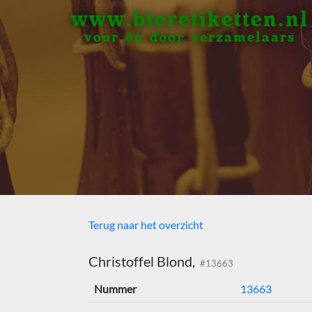
www.bieretiketten.nl
voor én door verzamelaars
Terug naar het overzicht
Christoffel Blond,
#13663
Nummer
13663