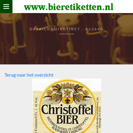
www.bieretiketten.nl
Home
verzamelen
DETAILS BUIKETIKET - #13640
De bierkaart
Bezoekers
Terug naar het overzicht