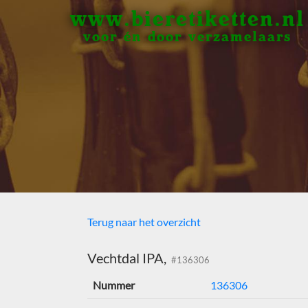
www.bieretiketten.nl
voor én door verzamelaars
Terug naar het overzicht
Vechtdal IPA,
#136306
Nummer
136306