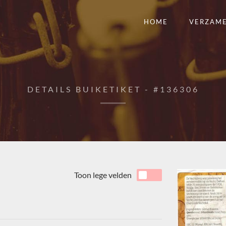
HOME
VERZAM
DETAILS BUIKETIKET - #136306
Toon lege velden