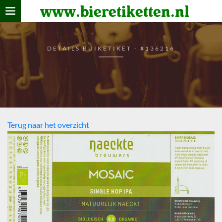
www.bieretiketten.nl
Home
verzamelen
DETAILS BUIKETIKET - #136216
De bierkaart
Bezoekers
Terug naar het overzicht