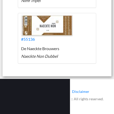
Nimf Tripel
#55136
De Naeckte Brouwers
Naeckte Non Dubbel
|
|
Contact
Cookies
Disclaimer
© 2002 - 2026 :: www.bieretiketten.nl :: All rights reserved.