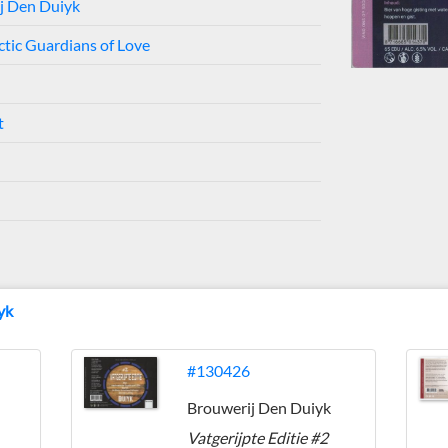
j Den Duiyk
ctic Guardians of Love
t
yk
#130426
Brouwerij Den Duiyk
Vatgerijpte Editie #2