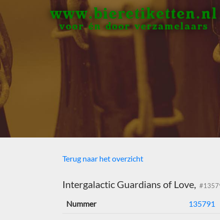
www.bieretiketten.nl
voor én door verzamelaars
Terug naar het overzicht
Intergalactic Guardians of Love,
#1357
Nummer
135791