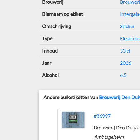
Brouwerij
Brouweri
Biernaam op etiket
Intergala
Omschrijving
Sticker
Type
Flesetike
Inhoud
33 cl
Jaar
2026
Alcohol
6,5
Andere buiketiketten van
Brouwerij Den Dui
#86997
Brouwerij Den Duiyk
Ambtsgeheim