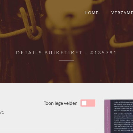
HOME
VERZAM
DETAILS BUIKETIKET - #135791
Toon lege velden
91