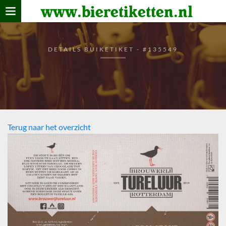
www.bieretiketten.nl
Home
verzamelen
DETAILS BUIKETIKET - #135549
De bierkaart
Bezoekers
Terug naar het overzicht