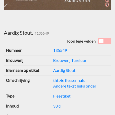
Aardig Stout,
#135549
Toon lege velden
Nummer
135549
Brouwerij
Brouwerij Tureluur
Biernaam op etiket
Aardig Stout
Omschrijving
tht zie flessenhals
Andere tekst links onder
Type
Flesetiket
Inhoud
33 cl