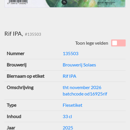
Rif IPA,
#135503
Toon lege velden
Nummer
135503
Brouwerij
Brouwerij Solaes
Biernaam op etiket
Rif IPA
Omschrijving
tht november 2026
batchcode od16925rif
Type
Flesetiket
Inhoud
33 cl
Jaar
2025