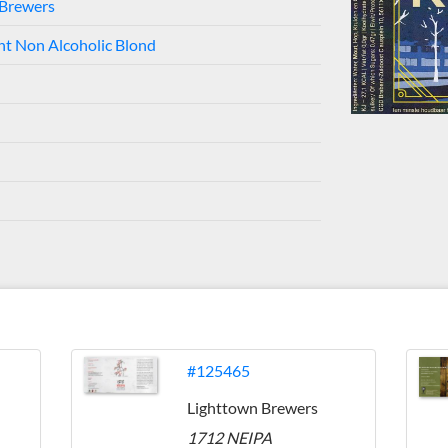
 Brewers
ht Non Alcoholic Blond
s
#125465
Lighttown Brewers
1712 NEIPA