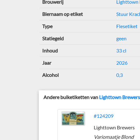
Brouwerij
Lighttown
Biernaam op etiket
Stuur Krac
Type
Flesetiket
Statiegeld
geen
Inhoud
33 cl
Jaar
2026
Alcohol
0,3
Andere buiketiketten van
Lighttown Brewer
#124209
Lighttown Brewers
Variomaatje Blond