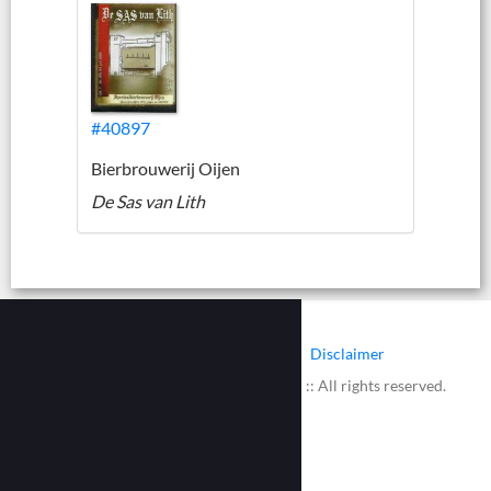
#40897
Bierbrouwerij Oijen
De Sas van Lith
|
|
Contact
Cookies
Disclaimer
© 2002 - 2026 :: www.bieretiketten.nl :: All rights reserved.