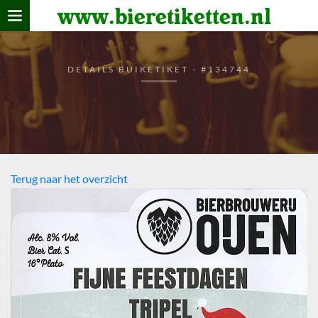
www.bieretiketten.nl
Home
verzamelen
DETAILS BUIKETIKET - #134744
De bierkaart
Bezoekers
Terug naar het overzicht