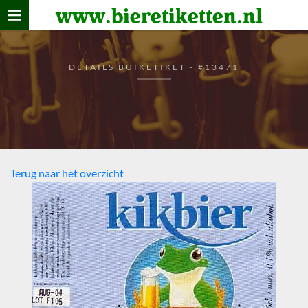
www.bieretiketten.nl
Home
verzamelen
DETAILS BUIKETIKET - #13471
De bierkaart
Bezoekers
Terug naar het overzicht