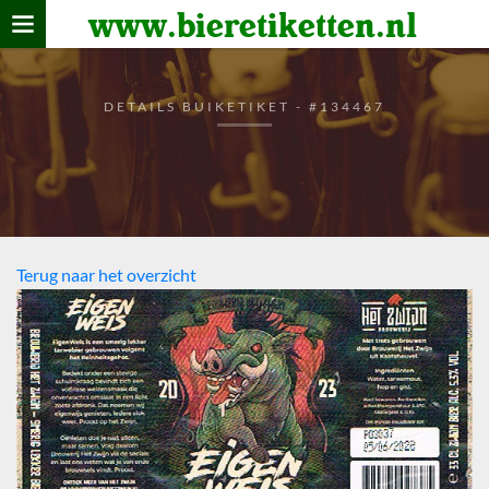
www.bieretiketten.nl
Home
verzamelen
DETAILS BUIKETIKET - #134467
De bierkaart
Bezoekers
Terug naar het overzicht