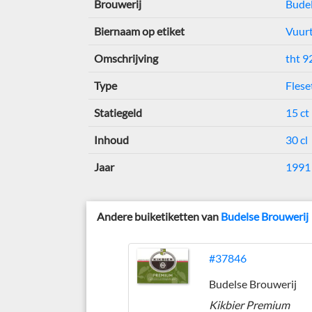
Brouwerij
Budel
Biernaam op etiket
Vuurt
Omschrijving
tht 9
Type
Flese
Statiegeld
15 ct
Inhoud
30 cl
Jaar
1991
Andere buiketiketten van
Budelse Brouwerij
#37846
Budelse Brouwerij
Kikbier Premium