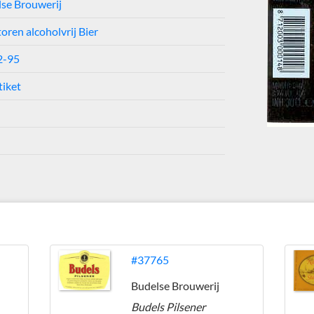
se Brouwerij
oren alcoholvrij Bier
2-95
tiket
#37765
Budelse Brouwerij
Budels Pilsener