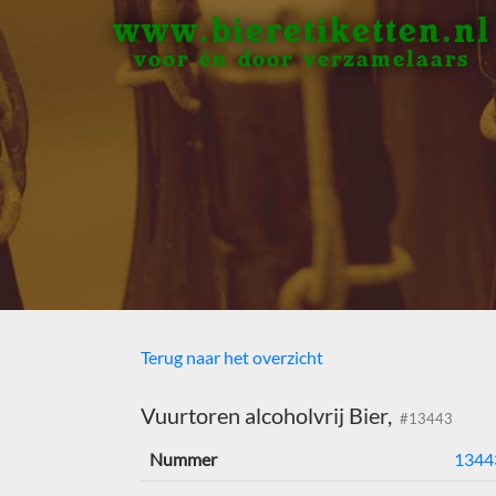
www.bieretiketten.nl
voor én door verzamelaars
Terug naar het overzicht
Vuurtoren alcoholvrij Bier,
#13443
Nummer
1344