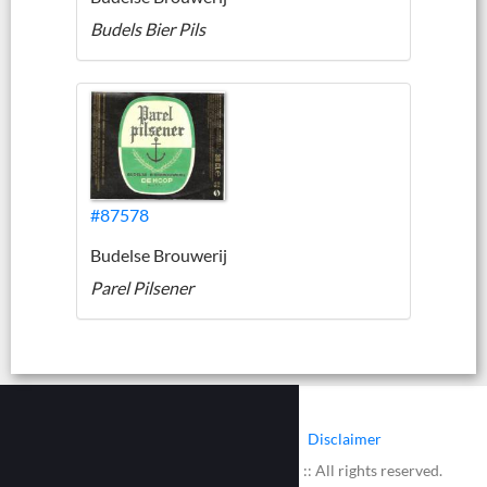
Budels Bier Pils
#87578
Budelse Brouwerij
Parel Pilsener
|
|
Contact
Cookies
Disclaimer
© 2002 - 2026 :: www.bieretiketten.nl :: All rights reserved.