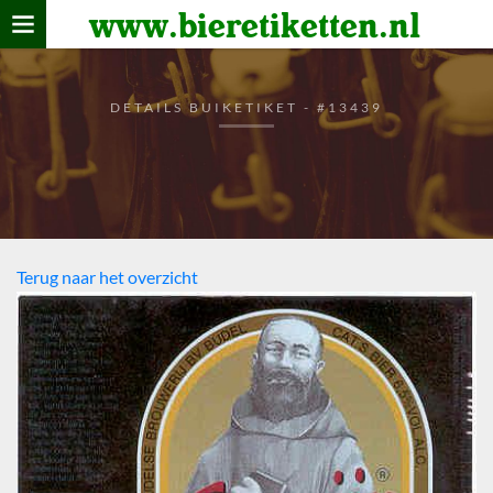
www.bieretiketten.nl
Home
verzamelen
DETAILS BUIKETIKET - #13439
De bierkaart
Bezoekers
Terug naar het overzicht