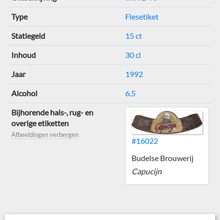
Type
Flesetiket
Statiegeld
15 ct
Inhoud
30 cl
Jaar
1992
Alcohol
6,5
Bijhorende hals-, rug- en
overige etiketten
Afbeeldingen verbergen
#16022
Budelse Brouwerij
Capucijn