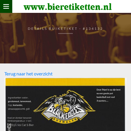
www.bieretiketten.nl
Home
verzamelen
DETAILS BUIKETIKET - #134132
De bierkaart
Bezoekers
Terug naar het overzicht