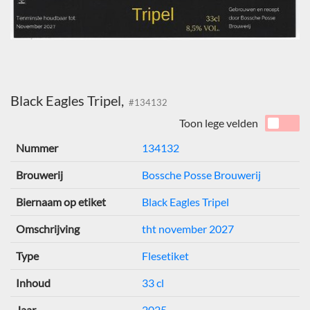
Black Eagles Tripel,
#134132
Toon lege velden
Nummer
134132
Brouwerij
Bossche Posse Brouwerij
Biernaam op etiket
Black Eagles Tripel
Omschrijving
tht november 2027
Type
Flesetiket
Inhoud
33 cl
Jaar
2025