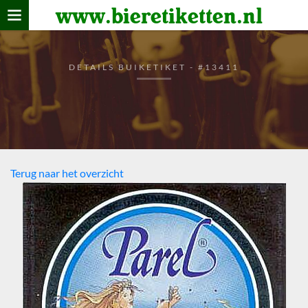
www.bieretiketten.nl
Home
verzamelen
DETAILS BUIKETIKET - #13411
De bierkaart
Bezoekers
Terug naar het overzicht