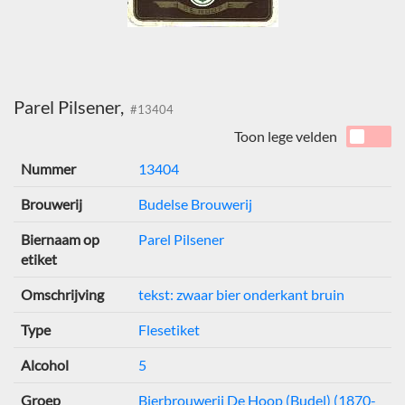
Parel Pilsener,
#13404
Toon lege velden
Nummer
13404
Brouwerij
Budelse Brouwerij
Biernaam op
Parel Pilsener
etiket
Omschrijving
tekst: zwaar bier onderkant bruin
Type
Flesetiket
Alcohol
5
Groep
Bierbrouwerij De Hoop (Budel) (1870-