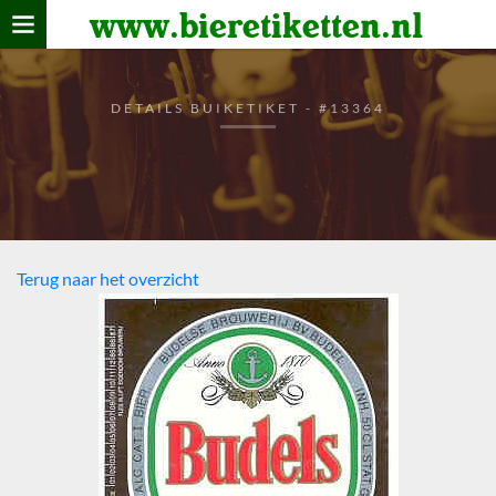
www.bieretiketten.nl
Home
verzamelen
DETAILS BUIKETIKET - #13364
De bierkaart
Bezoekers
Terug naar het overzicht