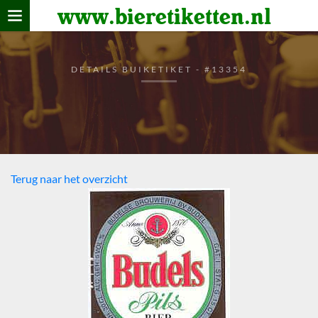
www.bieretiketten.nl
Home
verzamelen
DETAILS BUIKETIKET - #13354
De bierkaart
Bezoekers
Terug naar het overzicht