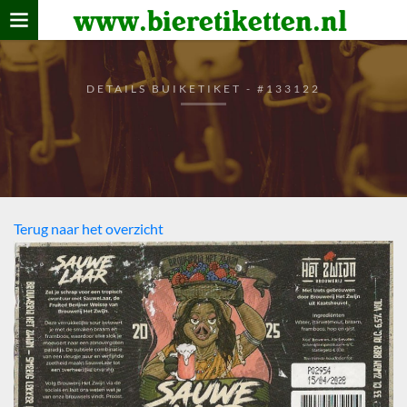
www.bieretiketten.nl
Home
verzamelen
DETAILS BUIKETIKET - #133122
De bierkaart
Bezoekers
Terug naar het overzicht