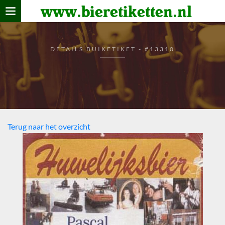
www.bieretiketten.nl
Home
verzamelen
DETAILS BUIKETIKET - #13310
De bierkaart
Bezoekers
Terug naar het overzicht