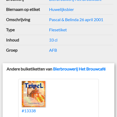
Biernaam op etiket
Huwelijksbier
Omschrijving
Pascal & Belinda 26 april 2001
Type
Flesetiket
Inhoud
33 cl
Groep
AFB
Andere buiketiketten van
Bierbrouwerij Het Brouwcafé
#13338