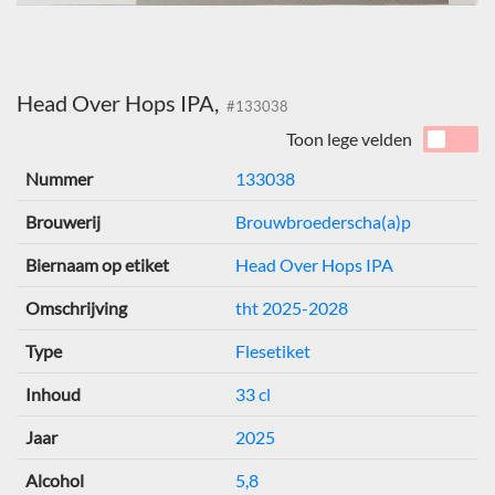
Head Over Hops IPA,
#133038
Toon lege velden
Nummer
133038
Brouwerij
Brouwbroederscha(a)p
Biernaam op etiket
Head Over Hops IPA
Omschrijving
tht 2025-2028
Type
Flesetiket
Inhoud
33 cl
Jaar
2025
Alcohol
5,8