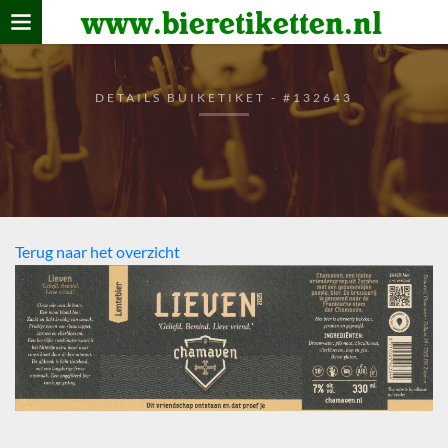
www.bieretiketten.nl
Home
verzamelen
DETAILS BUIKETIKET - #132643
De bierkaart
Bezoekers
Terug naar het overzicht