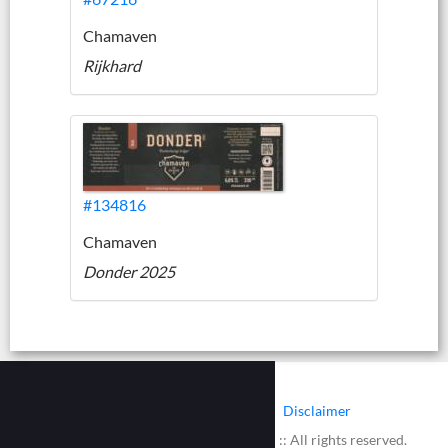
Chamaven
Rijkhard
#134816
Chamaven
Donder 2025
|
|
Contact
Cookies
Disclaimer
© 2002 - 2026 :: www.bieretiketten.nl :: All rights reserved.