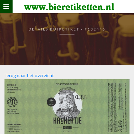
www.bieretiketten.nl
Home
verzamelen
DETAILS BUIKETIKET - #132446
De bierkaart
Bezoekers
Terug naar het overzicht