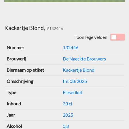
Kackertje Blond,
#132446
Toon lege velden
Nummer
132446
Brouwerij
De Naeckte Brouwers
Biernaam op etiket
Kackertje Blond
Omschrijving
tht 08/2025
Type
Flesetiket
Inhoud
33 cl
Jaar
2025
Alcohol
0,3