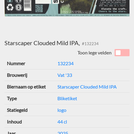
Starscaper Clouded Mild IPA,
#132234
Toon lege velden
Nummer
132234
Brouwerij
Vat '33
Biernaam op etiket
Starscaper Clouded Mild IPA
Type
Bliketiket
Statiegeld
logo
Inhoud
44 cl
Jaar
2025