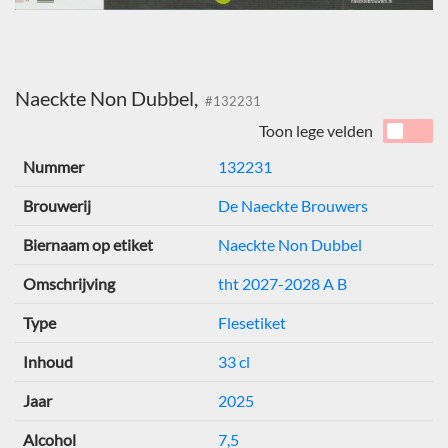
Naeckte Non Dubbel,
#132231
Toon lege velden
Nummer
132231
Brouwerij
De Naeckte Brouwers
Biernaam op etiket
Naeckte Non Dubbel
Omschrijving
tht 2027-2028 A B
Type
Flesetiket
Inhoud
33 cl
Jaar
2025
Alcohol
7,5