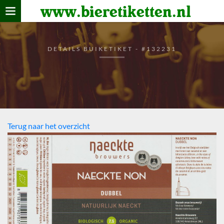
www.bieretiketten.nl
Home
verzamelen
DETAILS BUIKETIKET - #132231
De bierkaart
Bezoekers
Terug naar het overzicht