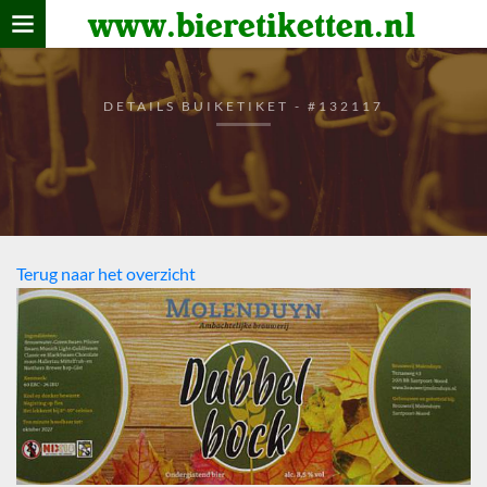
www.bieretiketten.nl
Home
verzamelen
DETAILS BUIKETIKET - #132117
De bierkaart
Bezoekers
Terug naar het overzicht