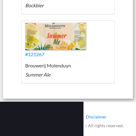
Bockbier
#121267
Brouwerij Molenduyn
Summer Ale
|
|
Contact
Cookies
Disclaimer
© 2002 - 2026 :: www.bieretiketten.nl :: All rights reserved.