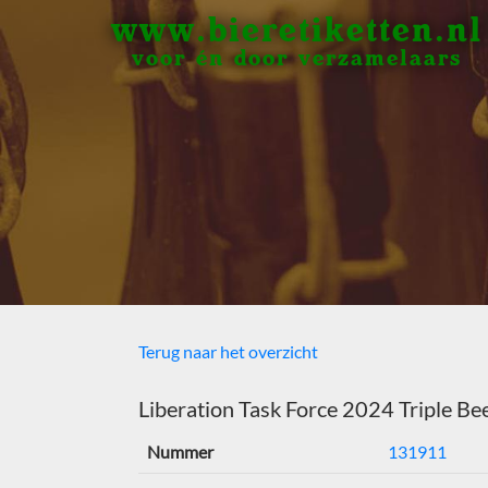
www.bieretiketten.nl
voor én door verzamelaars
Terug naar het overzicht
Liberation Task Force 2024 Triple Be
Nummer
131911