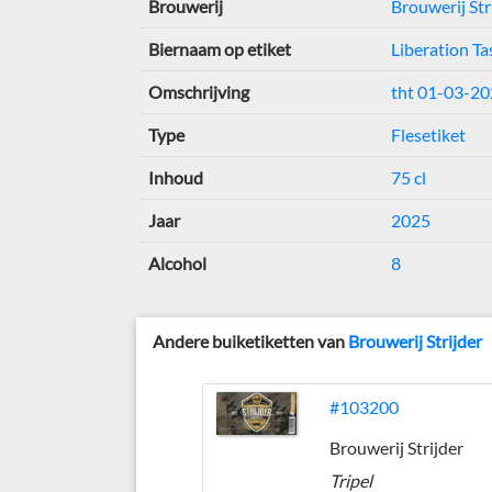
Brouwerij
Brouwerij Str
Biernaam op etiket
Liberation Ta
Omschrijving
tht 01-03-2
Type
Flesetiket
Inhoud
75 cl
Jaar
2025
Alcohol
8
Andere buiketiketten van
Brouwerij Strijder
#103200
Brouwerij Strijder
Tripel