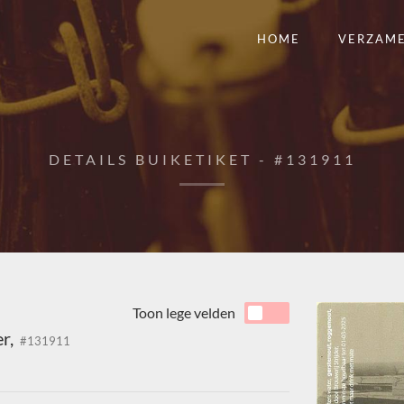
HOME
VERZAM
DETAILS BUIKETIKET - #131911
Toon lege velden
er,
#131911