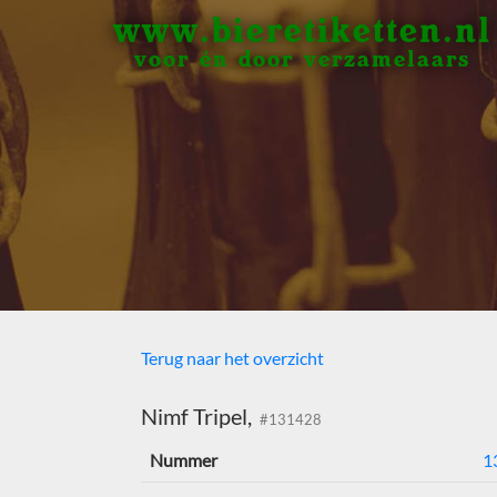
www.bieretiketten.nl
voor én door verzamelaars
Terug naar het overzicht
Nimf Tripel,
#131428
Nummer
1