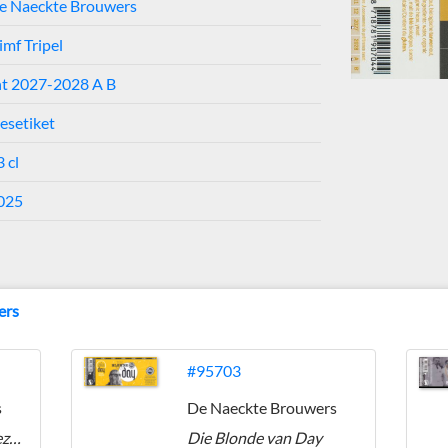
e Naeckte Brouwers
imf Tripel
ht 2027-2028 A B
lesetiket
 cl
025
ers
#95703
s
De Naeckte Brouwers
Tien Monte Alban Mezcal Vatgerijpt
Die Blonde van Day