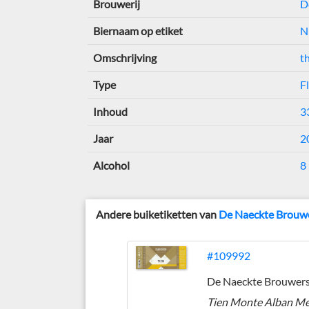
Brouwerij
D
Biernaam op etiket
N
Omschrijving
t
Type
F
Inhoud
33
Jaar
2
Alcohol
8
Andere buiketiketten van
De Naeckte Brouw
#109992
De Naeckte Brouwer