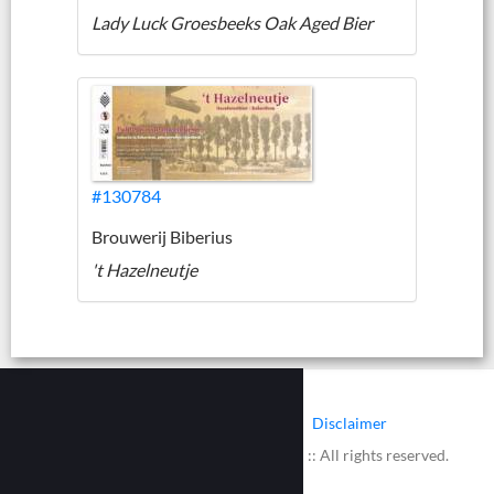
Lady Luck Groesbeeks Oak Aged Bier
#130784
Brouwerij Biberius
't Hazelneutje
|
|
Contact
Cookies
Disclaimer
© 2002 - 2026 :: www.bieretiketten.nl :: All rights reserved.