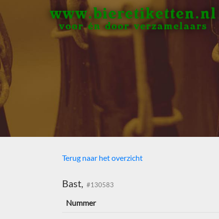
www.bieretiketten.nl
voor én door verzamelaars
Terug naar het overzicht
Bast,
#130583
Nummer